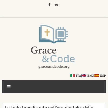
ITA
|
ENG
|
ESP
La fede brandizzata nell’era digitale: dalla