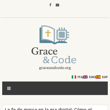
ITA
|
ENG
|
ESP
La fe de marca en la era digital: Cómo el