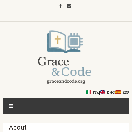
ITA
|
ENG
|
ESP
About