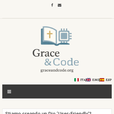
ITA
|
ENG
|
ESP
Stiamo creando un Dio ‘User-Friendly’?